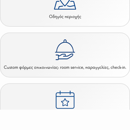
Oδηγός περιοχής
Custom φόρμες επικοινωνίας: room service, παραγγελίες, check-in.
Online υπηρεσίες: μεταφορές, ευεξία, tours, δραστηριότητες.